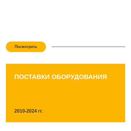
РЕФЕРЕНЦ-ЛИСТ
Представляем Вашему вниманию перечень
оборудования и запасных частей, поставляемых ООО
«СК ПроеКт» в 2010-2024 гг.
Посмотреть
ПОСТАВКИ ОБОРУДОВАНИЯ
2010-2024 гг.