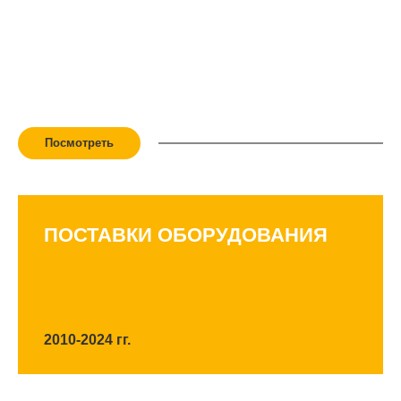
РЕФЕРЕНЦ-ЛИСТ
Представляем Вашему вниманию перечень
оборудования и запасных частей, поставляемых ООО
«СК ПроеКт» в 2010-2024 гг.
Посмотреть
ПОСТАВКИ ОБОРУДОВАНИЯ
2010-2024 гг.